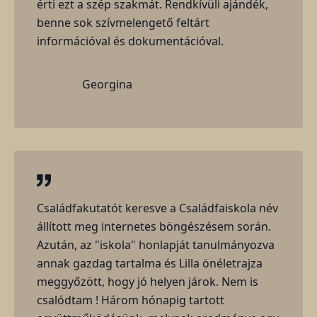
érti ezt a szép szakmát. Rendkívüli ajándék,
benne sok szívmelengető feltárt
információval és dokumentációval.
Georgina
Családfakutatót keresve a Családfaiskola név
állított meg internetes böngészésem során.
Azután, az "iskola" honlapját tanulmányozva
annak gazdag tartalma és Lilla önéletrajza
meggyőzött, hogy jó helyen járok. Nem is
csalódtam ! Három hónapig tartott