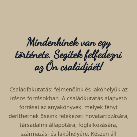
Mindenkinek van egy
története. Segítek felfedezni
az Ön családjáét!
Családfakutatás: felmenőink és lakóhelyük az
írásos forrásokban. A családkutatás alapvető
forrásai az anyakönyvek, melyek fényt
deríthetnek őseink felekezeti hovatartozására,
társadalmi állapotára, foglalkozására,
származási és lakóhelyére. Készen áll