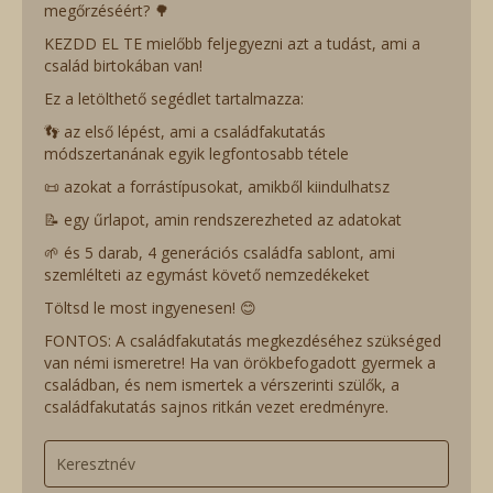
megőrzéséért? 🌳
KEZDD EL TE mielőbb feljegyezni azt a tudást, ami a
család birtokában van!
Ez a letölthető segédlet tartalmazza:
👣 az első lépést, ami a családfakutatás
módszertanának egyik legfontosabb tétele
📜 azokat a forrástípusokat, amikből kiindulhatsz
📝 egy űrlapot, amin rendszerezheted az adatokat
🌱 és 5 darab, 4 generációs családfa sablont, ami
szemlélteti az egymást követő nemzedékeket
Töltsd le most ingyenesen! 😊
FONTOS: A családfakutatás megkezdéséhez szükséged
van némi ismeretre! Ha van örökbefogadott gyermek a
családban, és nem ismertek a vérszerinti szülők, a
családfakutatás sajnos ritkán vezet eredményre.